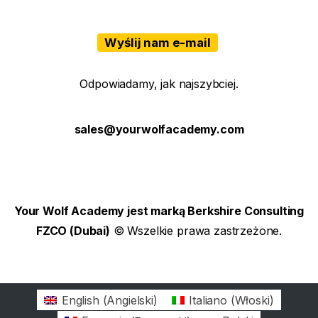
Wyślij nam e-mail
Odpowiadamy, jak najszybciej.
sales@yourwolfacademy.com
Your Wolf Academy jest marką Berkshire Consulting
FZCO (Dubai)
© Wszelkie prawa zastrzeżone.
English
(
Angielski
)
Italiano
(
Włoski
)