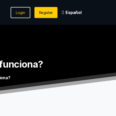
Español
Login
Register
funciona?
iona?