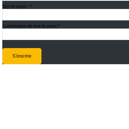
Mot de passe : *
Confirmation du mot de passe:*
Pas de val