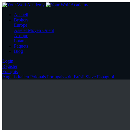
Accueil
Brokers
Europe
Asie et Moyen-Orient
Afrique
Latam
Paquets
Blog
Login
Register
Français
Anglais
Italien
Polonais
Portugais - du Brésil
Slave
Espagnol