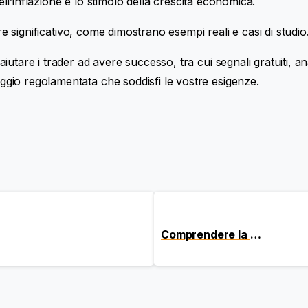
dell’inflazione e lo stimolo della crescita economica.
re significativo, come dimostrano esempi reali e casi di studio
tare i trader ad avere successo, tra cui segnali gratuiti, ana
gio regolamentata che soddisfi le vostre esigenze.
Comprendere la valuta base e la controvaluta