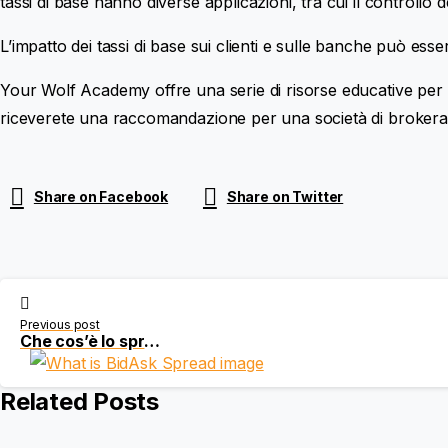
tassi di base hanno diverse applicazioni, tra cui il controllo 
L’impatto dei tassi di base sui clienti e sulle banche può esse
Your Wolf Academy offre una serie di risorse educative per aiu
riceverete una raccomandazione per una società di brokerag
Share on Facebook
Share on Twitter
Continue
Previous post
Reading
Che cos’è lo spread Bid/Ask?
Related Posts