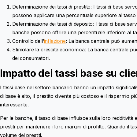
Determinazione dei tassi di prestito: I tassi di base ser
possono applicare una percentuale superiore al tasso di b
Determinazione dei tassi di deposito: I tassi di base ser
Search
banche possono offrire una percentuale inferiore al tass
for:
Controllo dell’
inflazione
: La banca centrale può aumenta
Stimolare la crescita economica: La banca centrale può 
dei consumatori.
Impatto dei tassi base su cli
I tassi base nel settore bancario hanno un impatto significativo 
di base è alto, il prestito diventa più costoso e il risparmio 
interessante.
Per le banche, il tasso di base influisce sulla loro redditività
prestiti per mantenere i loro margini di profitto. Quando il tas
volume dei prestiti.