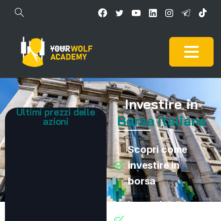
Investire in
Ultimi prezzi delle
Borsa Italiana
azioni
Scopri come
investire in
borsa
I prezzi delle
azioni italiane