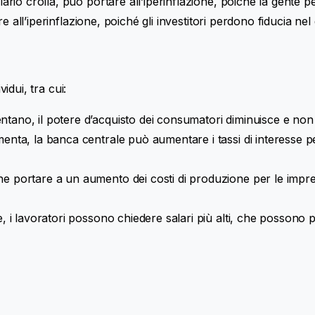
iario crolla, può portare all’iperinflazione, poiché la gente pe
tare all’iperinflazione, poiché gli investitori perdono fiducia ne
idui, tra cui:
ntano, il potere d’acquisto dei consumatori diminuisce e no
menta, la banca centrale può aumentare i tassi di interesse p
he portare a un aumento dei costi di produzione per le impr
ne, i lavoratori possono chiedere salari più alti, che possono