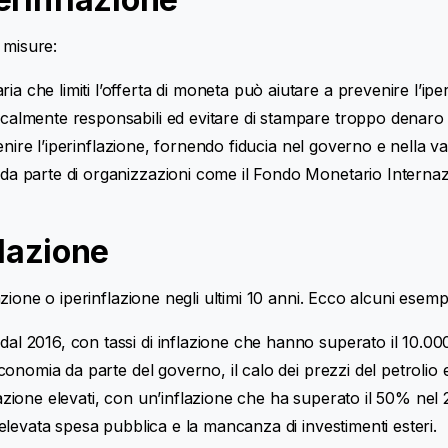
 misure:
a che limiti l’offerta di moneta può aiutare a prevenire l’iper
scalmente responsabili ed evitare di stampare troppo denaro 
evenire l’iperinflazione, fornendo fiducia nel governo e nella va
e da parte di organizzazioni come il Fondo Monetario Internaz
flazione
ione o iperinflazione negli ultimi 10 anni. Ecco alcuni esempi
dal 2016, con tassi di inflazione che hanno superato il 10.00
economia da parte del governo, il calo dei prezzi del petrolio e
flazione elevati, con un’inflazione che ha superato il 50% nel
l’elevata spesa pubblica e la mancanza di investimenti esteri.