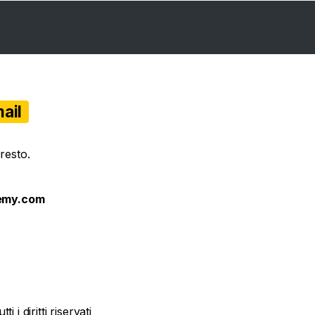
ail
resto.
emy.com
ti i diritti riservati