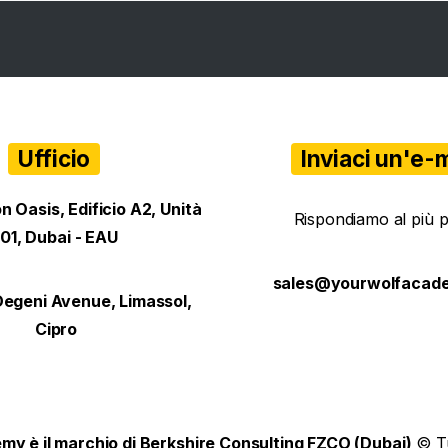
Ufficio
Inviaci un'e-m
on Oasis, Edificio A2, Unità
Rispondiamo al più p
101, Dubai - EAU
sales@yourwolfacad
Degeni Avenue, Limassol,
Cipro
y è il marchio di Berkshire Consulting FZCO (Dubai)
© Tut